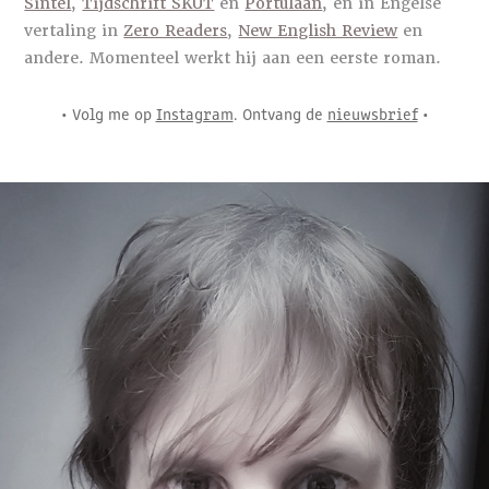
Sintel
,
Tijdschrift SKUT
en
Portulaan
, en in Engelse
vertaling in
Zero Readers
,
New English Review
en
andere. Momenteel werkt hij aan een eerste roman.
• Volg me op
Instagram
. Ontvang de
nieuwsbrief
•